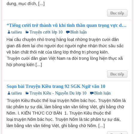
dung, mục đích, […]
Đọc tiếp
“Tiếng cười trở thành vũ khí tinh thần quan trọng vực dậy
tinh thần của nhân dân từ hiện thực còn tồn tại nhiều bất
tailieu
Truyện cười lớp 10
Bình luận
công ngang trái”. Phân tích các truyện cười trong sách giáo
khoa Ngữ văn 10 (tập 1) để làm rõ ý kiến trên
Hai câu chuyện nhỏ trong hàng loạt những truyện cười dân
gian đã đem lại cho người đọc người nghe nhận thức sầu sắc
về bản chất thối nát của tầng lớp thông trị phong kiến.
Truyện cười dân gian Việt Nam ra đời trong lòng hiện thực xã
hội phong kiến […]
Đọc tiếp
Soạn bài Truyện Kiều trang 92 SGK Ngữ văn 10
tailieu
Truyện Kiều - Nguyễn Du lớp 10
Bình luận
Truyện Kiều thuộc thể loại truyện Nôm bác học. Truyện Nôm là
tác phẩm tự sự dài, làm bằng văn vần tiếng Việt, ghi bằng chữ
Nôm. I. KIẾN THỨC CƠ BẢN 1. Truyện Kiều thuộc thể
loại truyện Nôm bác học. Truyện Nôm là tác phẩm tự sự dài,
làm bằng văn vần tiếng Việt, ghi bằng chữ Nôm. […]