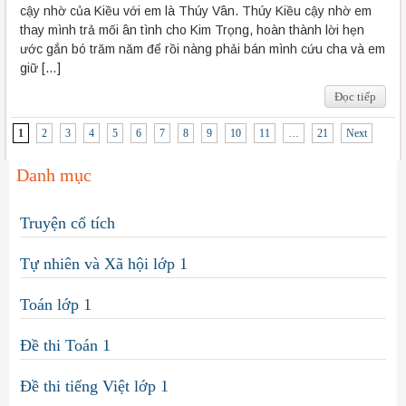
cậy nhờ của Kiều với em là Thúy Vân. Thúy Kiều cậy nhờ em
thay mình trả mối ân tình cho Kim Trọng, hoàn thành lời hẹn
ước gắn bó trăm năm để rồi nàng phải bán mình cứu cha và em
giữ […]
Đọc tiếp
1
2
3
4
5
6
7
8
9
10
11
…
21
Next
Danh mục
Truyện cổ tích
Tự nhiên và Xã hội lớp 1
Toán lớp 1
Đề thi Toán 1
Đề thi tiếng Việt lớp 1