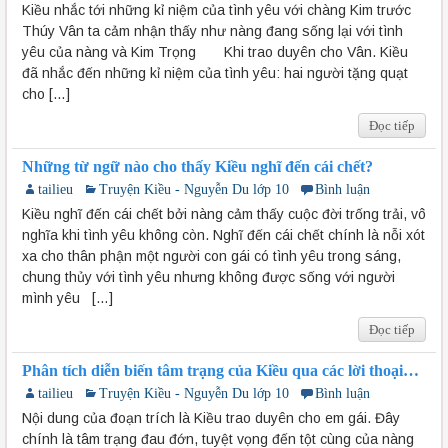
Kiều nhắc tới những kỉ niệm của tình yêu với chàng Kim trước
Thúy Vân ta cảm nhận thấy như nàng đang sống lại với tình
yêu của nàng và Kim Trọng Khi trao duyên cho Vân. Kiều
đã nhắc đến những kỉ niệm của tình yêu: hai người tặng quạt
cho […]
Đọc tiếp
Những từ ngữ nào cho thấy Kiều nghĩ đến cái chết?
tailieu
Truyện Kiều - Nguyễn Du lớp 10
Bình luận
Kiều nghĩ đến cái chết bởi nàng cảm thấy cuộc đời trống trải, vô
nghĩa khi tình yêu không còn. Nghĩ đến cái chết chính là nỗi xót
xa cho thân phận một người con gái có tình yêu trong sáng,
chung thủy với tình yêu nhưng không được sống với người
mình yêu […]
Đọc tiếp
Phân tích diễn biến tâm trạng của Kiều qua các lời thoại
trong đoạn trích Trao duyên?
tailieu
Truyện Kiều - Nguyễn Du lớp 10
Bình luận
Nội dung của đoạn trích là Kiều trao duyên cho em gái. Đây
chính là tâm trạng đau đớn, tuyệt vọng đến tột cùng của nàng