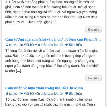
1. DẪN NHẬP. Không phải quá tự hào, nhưng có lẽ trên thế
giới, hiếm có dân tộc nào kiên cường bất khuất, mà lại nặng
tình, nặng nghĩa như người dân Việt. Vó ngựa Nguyên Mông
dẵm nát đất Trung Nguyên nhưng bao lần đến Việt Nam đều
phải quay về. Giặc Pháp, giặc […]
Đọc tiếp
Cảm tưởng của anh (chị) về bài thơ Tỏ lòng của Phạm Ngũ
Lão
tailieu
Viết bài văn biểu cảm lớp 10
Bình luận
Tỏ lòng là bài thơ nói về chí làm trai theo quan niệm Nho giáo
xưa. Bài thơ đã xây dựng nên một hình tượng đẹp về người
anh hùng thời loạn: một tráng sĩ hiên ngang tay cắp ngang
ngọn giáo, đánh đông dẹp bắc để lập công danh. Bài thơ khiến
ta nhớ […]
Đọc tiếp
Cảm nhận về mùa xuân trong thơ Hồ Chí Minh
tailieu
Viết bài văn biểu cảm lớp 10
Bình luận
Từ bao đời nay, mùa Xuân đã trở thành nguồn cảm hứng
không bao giờ vơi cạn của biết bao thi nhân, nghệ sĩ. Xuân