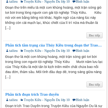
tailieu
Truyện Kiều - Nguyễn Du lớp 10
Bình luận
Đoạn thơ trên miêu tả một cơn khủng hoảng, một trận sóng gió
tơi bời trong lòng người con gái tội nghiệp Thúy Kiều. Kiều
nói với em bằng tiếng nói khác. Ngôn ngữ của nàng lúc này
không còn cái mạch lạc, khúc chiết của lí trí nữa mà thuần là
[…]
Đọc tiếp
Phân tích tâm trạng của Thúy Kiều trong đoạn thơ Trao
duyên
tailieu
Truyện Kiều - Nguyễn Du lớp 10
Bình luận
Đoạn thơ là một cơn khủng hoảng, một trận sóng gió tơi bời
trong lòng con người tội nghiệp Thúy Kiều Mười năm lưu lạc
của Thúy Kiều là một tấn bi kịch triền miên chất chứa bao nỗi
đau đớn, thảm sầu. Mối tình đầu đẹp đẽ, trong sáng giữa nàng
[…]
Đọc tiếp
Phân tích đoạn trích Trao duyên
tailieu
Truyện Kiều - Nguyễn Du lớp 10
Bình luận
Đoạn trích Trao Duyên trong Truyện Kiều của Nguyễn Du là sự