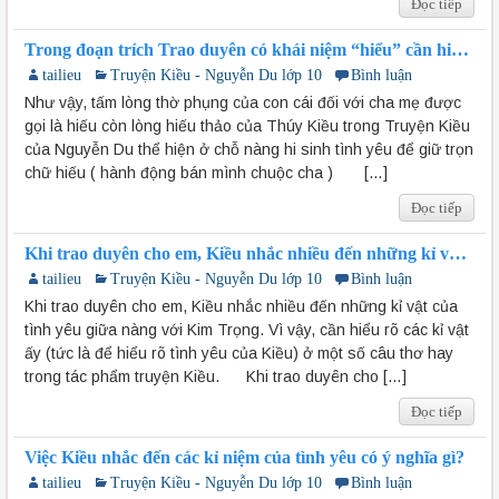
Đọc tiếp
Trong đoạn trích Trao duyên có khái niệm “hiểu” cần hiểu
khái niệm này theo quan niệm của người xưa và của
tailieu
Truyện Kiều - Nguyễn Du lớp 10
Bình luận
Nguyễn Du trong Truyện Kiều như thế nào? – lớp 10
Như vậy, tấm lòng thờ phụng của con cái đối với cha mẹ được
gọi là hiếu còn lòng hiếu thảo của Thúy Kiều trong Truyện Kiều
của Nguyễn Du thể hiện ở chỗ nàng hi sinh tình yêu để giữ trọn
chữ hiếu ( hành động bán mình chuộc cha ) […]
Đọc tiếp
Khi trao duyên cho em, Kiều nhắc nhiều đến những kỉ vật
của tình yêu giữa nàng với Kim Trọng. Vì vậy, cần hiểu rõ
tailieu
Truyện Kiều - Nguyễn Du lớp 10
Bình luận
các kỉ vật ấy trong các câu thơ nào?
Khi trao duyên cho em, Kiều nhắc nhiều đến những kỉ vật của
tình yêu giữa nàng với Kim Trọng. Vì vậy, cần hiểu rõ các kỉ vật
ấy (tức là để hiểu rõ tình yêu của Kiều) ở một số câu thơ hay
trong tác phẩm truyện Kiều. Khi trao duyên cho […]
Đọc tiếp
Việc Kiều nhắc đến các kỉ niệm của tình yêu có ý nghĩa gì?
tailieu
Truyện Kiều - Nguyễn Du lớp 10
Bình luận