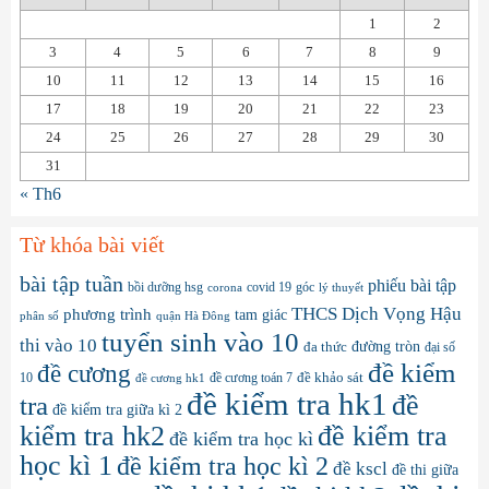
1
2
3
4
5
6
7
8
9
10
11
12
13
14
15
16
17
18
19
20
21
22
23
24
25
26
27
28
29
30
31
« Th6
Từ khóa bài viết
bài tập tuần
phiếu bài tập
bồi dưỡng hsg
covid 19
góc
corona
lý thuyết
THCS Dịch Vọng Hậu
phương trình
tam giác
phân số
quận Hà Đông
tuyển sinh vào 10
thi vào 10
đa thức
đường tròn
đại số
đề kiểm
đề cương
10
đề cương toán 7
đề khảo sát
đề cương hk1
đề kiểm tra hk1
đề
tra
đề kiểm tra giữa kì 2
kiểm tra hk2
đề kiểm tra
đề kiểm tra học kì
học kì 1
đề kiểm tra học kì 2
đề kscl
đề thi giữa