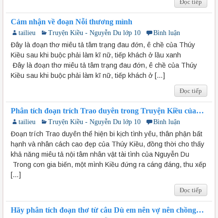
Đọc tiếp
Cảm nhận về đoạn Nỗi thương mình
tailieu
Truyện Kiều - Nguyễn Du lớp 10
Bình luận
Đây là đoạn thơ miêu tả tâm trạng đau đớn, ê chề của Thúy
Kiều sau khi buộc phải làm kĩ nữ, tiếp khách ở lầu xanh
Đây là đoạn thơ miêu tả tâm trạng đau đớn, ê chề của Thúy
Kiều sau khi buộc phải làm kĩ nữ, tiếp khách ở […]
Đọc tiếp
Phân tích đoạn trích Trao duyên trong Truyện Kiều của
Nguyễn Du từ câu đầu …Vật này của chung
tailieu
Truyện Kiều - Nguyễn Du lớp 10
Bình luận
Đoạn trích Trao duyên thể hiện bi kịch tình yêu, thân phận bất
hạnh và nhân cách cao đẹp của Thúy Kiều, đồng thời cho thấy
khả năng miêu tả nội tâm nhân vật tài tình của Nguyễn Du
Trong cơn gia biến, một mình Kiều đứng ra cáng đáng, thu xếp
[…]
Đọc tiếp
Hãy phân tích đoạn thơ từ câu Dù em nên vợ nên chồng
đến hết đoạn Trao duyên