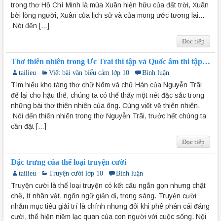
trong thơ Hồ Chí Minh là mùa Xuân hiện hữu của đất trời, Xuân
bởi lòng người, Xuân của lịch sử và của mong ước tương lai…
Nói đến […]
Đọc tiếp
Thơ thiên nhiên trong Ức Trai thi tập và Quốc âm thi tập
của Nguyễn Trãi
tailieu
Viết bài văn biểu cảm lớp 10
Bình luận
Tìm hiểu kho tàng thơ chữ Nôm và chữ Hán của Nguyễn Trãi
để lại cho hậu thế, chúng ta có thể thấy một nét đặc sắc trong
những bài thơ thiên nhiên của ông. Cùng viết về thiên nhiên,
Nói đến thiên nhiên trong thơ Nguyễn Trãi, trước hết chúng ta
cần đặt […]
Đọc tiếp
Đặc trưng của thể loại truyện cười
tailieu
Truyện cười lớp 10
Bình luận
Truyện cười là thể loại truyện có kết cấu ngắn gọn nhưng chặt
chẽ, ít nhân vật, ngôn ngữ giản dị, trong sáng. Truyện cười
nhằm mục tiêu giải trí là chính nhưng đôi khi phê phán cái đáng
cười, thể hiện niềm lạc quan của con người với cuộc sống. Nội