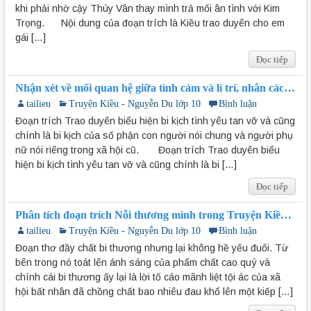
khi phải nhờ cậy Thúy Vân thay mình trả mối ân tình với Kim
Trọng. Nội dung của đoạn trích là Kiều trao duyên cho em
gái […]
Đọc tiếp
Nhận xét về mối quan hệ giữa tình cảm và lí trí, nhân cách
và thân phận của Kiều trong đoạn trích Trao duyên
tailieu
Truyện Kiều - Nguyễn Du lớp 10
Bình luận
Đoạn trích Trao duyên biểu hiện bi kịch tình yêu tan vỡ và cũng
chính là bi kịch của số phận con người nói chung và người phụ
nữ nói riêng trong xã hội cũ. Đoạn trích Trao duyên biểu
hiện bi kịch tình yêu tan vỡ và cũng chính là bi […]
Đọc tiếp
Phân tích đoạn trích Nỗi thương mình trong Truyện Kiều
của Nguyễn Du
tailieu
Truyện Kiều - Nguyễn Du lớp 10
Bình luận
Đoạn thơ đầy chất bi thương nhưng lại không hề yếu đuối. Từ
bên trong nó toát lên ánh sáng của phẩm chất cao quý và
chính cái bi thương ấy lại là lời tố cáo mãnh liệt tội ác của xã
hội bất nhân đã chồng chất bao nhiêu đau khổ lên một kiếp […]