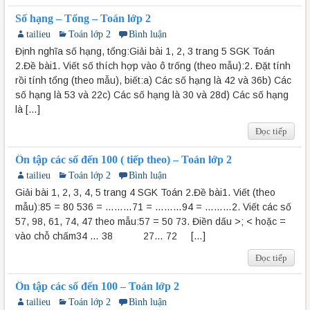
Số hạng – Tổng – Toán lớp 2
tailieu
Toán lớp 2
Bình luận
Định nghĩa số hạng, tổng:Giải bài 1, 2, 3 trang 5 SGK Toán
2.Đề bài1. Viết số thích hợp vào ô trống (theo mẫu):2. Đặt tính
rồi tính tổng (theo mẫu), biết:a) Các số hạng là 42 và 36b) Các
số hạng là 53 và 22c) Các số hạng là 30 và 28d) Các số hạng
là […]
Đọc tiếp
Ôn tập các số đến 100 ( tiếp theo) – Toán lớp 2
tailieu
Toán lớp 2
Bình luận
Giải bài 1, 2, 3, 4, 5 trang 4 SGK Toán 2.Đề bài1. Viết (theo
mẫu):85 = 80 536 = ………71 = ………94 = ………2. Viết các số
57, 98, 61, 74, 47 theo mẫu:57 = 50 73. Điền dấu >; < hoặc =
vào chỗ chấm34 … 38 27… 72 […]
Đọc tiếp
Ôn tập các số đến 100 – Toán lớp 2
tailieu
Toán lớp 2
Bình luận