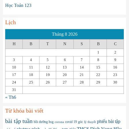
Học Toán 123
Lịch
Tháng 8 2026
H
B
T
N
S
B
C
1
2
3
4
5
6
7
8
9
10
11
12
13
14
15
16
17
18
19
20
21
22
23
24
25
26
27
28
29
30
31
« Th6
Từ khóa bài viết
bài tập tuần
phiếu bài tập
bồi dưỡng hsg
covid 19
góc
corona
lý thuyết
THCS Dịch Vọng Hậu
phương trình