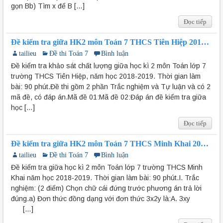
gọn Bb) Tìm x để B […]
Đọc tiếp
Đề kiểm tra giữa HK2 môn Toán 7 THCS Tiên Hiệp 2018-
2019 có đáp án
tailieu
Đề thi Toán 7
Bình luận
Đề kiểm tra khảo sát chất lượng giữa học kì 2 môn Toán lớp 7
trường THCS Tiên Hiệp, năm học 2018-2019. Thời gian làm
bài: 90 phút.Đề thi gồm 2 phần Trắc nghiệm và Tự luận và có 2
mã đề, có đáp án.Mã đề 01:Mã đề 02:Đáp án đề kiểm tra giữa
học […]
Đọc tiếp
Đề kiểm tra giữa HK2 môn Toán 7 THCS Minh Khai 2018-
2019
tailieu
Đề thi Toán 7
Bình luận
Đề kiểm tra giữa học kì 2 môn Toán lớp 7 trường THCS Minh
Khai năm học 2018-2019. Thời gian làm bài: 90 phút.I. Trắc
nghiệm: (2 điểm) Chọn chữ cái đứng trước phương án trả lời
đúng.a) Đơn thức đồng dạng với đơn thức 3x2y là:A. 3xy
[…]