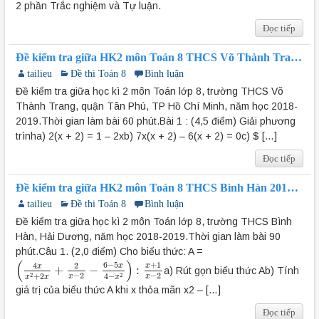
2 phần Trắc nghiệm và Tự luận.
Đọc tiếp
Đề kiểm tra giữa HK2 môn Toán 8 THCS Võ Thành Trang
2018-2019
tailieu
Đề thi Toán 8
Bình luận
Đề kiểm tra giữa học kì 2 môn Toán lớp 8, trường THCS Võ
Thành Trang, quận Tân Phú, TP Hồ Chí Minh, năm học 2018-
2019.Thời gian làm bài 60 phút.Bài 1 : (4,5 điểm) Giải phương
trìnha) 2(x + 2) = 1 – 2xb) 7x(x + 2) – 6(x + 2) = 0c) $ […]
Đọc tiếp
Đề kiểm tra giữa HK2 môn Toán 8 THCS Bình Hàn 2018-
2019
tailieu
Đề thi Toán 8
Bình luận
Đề kiểm tra giữa học kì 2 môn Toán lớp 8, trường THCS Bình
Hàn, Hải Dương, năm học 2018-2019.Thời gian làm bài 90
phút.Câu 1. (2,0 điểm) Cho biểu thức: A =
(
)
6
−
5
+
1
4
2
x
x
x
+
−
:
a) Rút gọn biểu thức Ab) Tính
(
4
x
x
2
+
2
x
+
2
x
−
2
−
6
−
5
x
4
−
x
2
)
:
x
+
1
x
−
2
−
2
−
2
2
2
+
2
4
−
x
x
x
x
x
giá trị của biểu thức A khi x thỏa mãn x2 – […]
Đọc tiếp