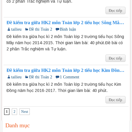
có 2 phần Trắc nghiệm và Tự luận.
Đọc tiếp
Đề kiểm tra giữa HK2 môn Toán lớp 2 tiểu học Sông Mây
2014-2015
tailieu
Đề thi Toán 2
Bình luận
Đề kiểm tra giữa học kì 2 môn Toán lớp 2 trường tiểu học Sông
Mây năm học 2014-2015. Thời gian làm bài: 40 phút.Đề bài có
2 phần Trắc nghiệm và Tự luận.
Đọc tiếp
Đề kiểm tra giữa HK2 môn Toán lớp 2 tiểu học Kim Đồng
2016-2017
tailieu
Đề thi Toán 2
1 Comment
Đề kiểm tra giữa học kì 2 môn Toán lớp 2 trường tiểu học Kim
Đồng năm học 2016-2017. Thời gian làm bài: 40 phút.
Đọc tiếp
1
2
Next
Danh mục