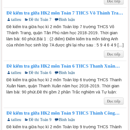
Đọc tiếp
Đề kiểm tra giữa HK2 môn Toán 7 THCS Võ Thành Trang
2018-2019
tailieu
Đề thi Toán 7
Bình luận
Đề kiểm tra giữa học kì 2 môn Toán lớp 7 trường THCS Võ
Thành Trang, quận Tân Phú năm học 2018-2019. Thời gian
làm bài: 60 phút.Bài 1 : (2 điểm) Điểm kiểm tra môn tiếng Anh
của nhóm học sinh lớp 7A được ghi lại như sau : 5 9 4 6 4 9 […]
Đọc tiếp
Đề kiểm tra giữa HK2 môn Toán 6 THCS Thanh Xuân
Nam 2018-2019
tailieu
Đề thi Toán 6
Bình luận
Đề kiểm tra giữa học kì 2 môn Toán lớp 6 trường THCS Thanh
Xuân Nam, quận Thanh Xuân năm học 2018-2019. Thời gian
làm bài: 90 phút.Đề thi gồm 2 phần Trắc nghiệm và Tự luận:
Đọc tiếp
Đề kiểm tra giữa HK2 môn Toán 9 THCS Thành Công
2018-2019
tailieu
Đề thi Toán 9
Bình luận
Đề kiểm tra giữa học kì 2 môn Toán lớp 9 trường THCS Thành