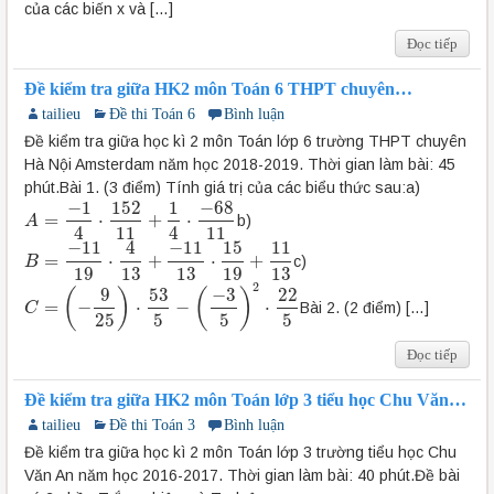
của các biến x và […]
Đọc tiếp
Đề kiểm tra giữa HK2 môn Toán 6 THPT chuyên
Amsterdam 2018-2019
tailieu
Đề thi Toán 6
Bình luận
Đề kiểm tra giữa học kì 2 môn Toán lớp 6 trường THPT chuyên
Hà Nội Amsterdam năm học 2018-2019. Thời gian làm bài: 45
phút.Bài 1. (3 điểm) Tính giá trị của các biểu thức sau:a)
−
1
152
1
−
68
=
⋅
+
⋅
b)
A
A
=
−
1
4
⋅
152
11
+
1
4
⋅
−
68
11
4
11
4
11
−
11
4
−
11
15
11
=
⋅
+
⋅
+
c)
B
B
=
−
11
19
⋅
4
13
+
−
11
13
⋅
15
19
+
11
13
19
13
13
19
13
2
9
53
−
3
22
(
)
(
)
=
−
⋅
−
⋅
Bài 2. (2 điểm) […]
C
C
=
(
−
9
25
)
⋅
53
5
−
(
−
3
5
)
2
⋅
22
5
25
5
5
5
Đọc tiếp
Đề kiểm tra giữa HK2 môn Toán lớp 3 tiểu học Chu Văn
An 2016-2017
tailieu
Đề thi Toán 3
Bình luận
Đề kiểm tra giữa học kì 2 môn Toán lớp 3 trường tiểu học Chu
Văn An năm học 2016-2017. Thời gian làm bài: 40 phút.Đề bài