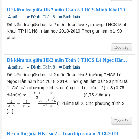
Đề kiểm tra giữa HK2 môn Toán 8 THCS Minh Khai 2018-
2019
tailieu
Đề thi Toán 8
Bình luận
Đề kiểm tra giữa học kì 2 môn Toán lớp 8, trường THCS Minh
Khai, TP Hà Nội, năm học 2018-2019.Thời gian làm bài 90
phút.
Đọc tiếp
Đề kiểm tra giữa HK2 môn Toán 8 THCS Lê Ngọc Hân
2018-2019
tailieu
Đề thi Toán 8
Bình luận
Đề kiểm tra giữa học kì 2 môn Toán lớp 8 trường THCS Lê
Ngọc Hân năm học 2018-2019. Thời gian làm bài: 90 phút.Bài
1. Giải các phương trình sau:a) x(x + 1) = x(x – 2) + 3 (0,75
+
1
2
+
1
x
x
−
=
điểm)b)
(0,75 điểm)c)
x
x
−
x
+
1
3
=
2
x
+
1
5
3
5
2
2
−
−
15
3
2
x
x
−
=
(1 điểm)Bài 2. Cho phương trình $
2
x
+
3
−
3
x
−
3
=
2
x
−
x
2
−
15
x
2
−
9
+
3
−
3
2
−
9
x
x
x
[…]
Đọc tiếp
Đề ôn thi giữa HK2 số 2 – Toán lớp 5 năm 2018-2019