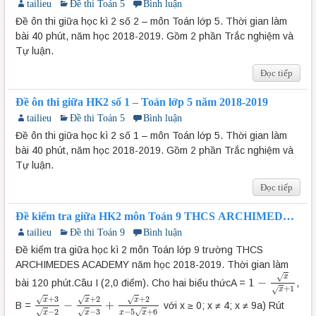
tailieu
Đề thi Toán 5
Bình luận
Đề ôn thi giữa học kì 2 số 2 – môn Toán lớp 5. Thời gian làm
bài 40 phút, năm học 2018-2019. Gồm 2 phần Trắc nghiệm và
Tự luận.
Đọc tiếp
Đề ôn thi giữa HK2 số 1 – Toán lớp 5 năm 2018-2019
tailieu
Đề thi Toán 5
Bình luận
Đề ôn thi giữa học kì 2 số 1 – môn Toán lớp 5. Thời gian làm
bài 40 phút, năm học 2018-2019. Gồm 2 phần Trắc nghiệm và
Tự luận.
Đọc tiếp
Đề kiểm tra giữa HK2 môn Toán 9 THCS ARCHIMEDES
ACADEMY 2018-2019
tailieu
Đề thi Toán 9
Bình luận
Đề kiểm tra giữa học kì 2 môn Toán lớp 9 trường THCS
ARCHIMEDES ACADEMY năm học 2018-2019. Thời gian làm
√
x
1
−
bài 120 phút.Câu I (2,0 điểm). Cho hai biểu thứcA =
,
1
−
x
x
+
1
+
1
√
x
+
3
+
2
+
2
√
√
√
x
x
x
−
+
B =
với x ≥ 0; x ≠ 4; x ≠ 9a) Rút
x
+
3
x
−
2
−
x
+
2
x
−
3
+
x
+
2
x
−
5
x
+
6
−
2
−
3
−
5
+
6
√
√
√
x
x
x
x