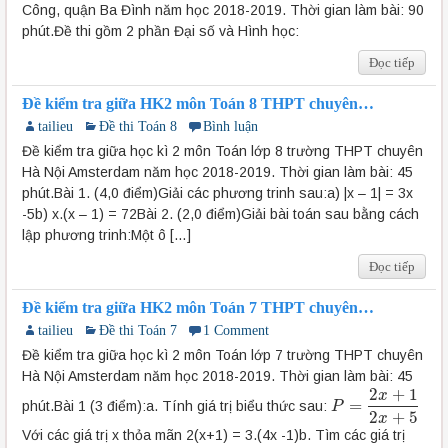
Công, quận Ba Đình năm học 2018-2019. Thời gian làm bài: 90
phút.Đề thi gồm 2 phần Đại số và Hình học:
Đọc tiếp
Đề kiểm tra giữa HK2 môn Toán 8 THPT chuyên
Amsterdam 2018-2019
tailieu
Đề thi Toán 8
Bình luận
Đề kiểm tra giữa học kì 2 môn Toán lớp 8 trường THPT chuyên
Hà Nội Amsterdam năm học 2018-2019. Thời gian làm bài: 45
phút.Bài 1. (4,0 điểm)Giải các phương trinh sau:a) |x – 1| = 3x
-5b) x.(x – 1) = 72Bài 2. (2,0 điểm)Giải bài toán sau bằng cách
lập phương trinh:Một ô […]
Đọc tiếp
Đề kiểm tra giữa HK2 môn Toán 7 THPT chuyên
Amsterdam 2018-2019
tailieu
Đề thi Toán 7
1 Comment
Đề kiểm tra giữa học kì 2 môn Toán lớp 7 trường THPT chuyên
Hà Nội Amsterdam năm học 2018-2019. Thời gian làm bài: 45
2
+
1
x
=
phút.Bài 1 (3 điểm):a. Tính giá trị biểu thức sau:
P
P
=
2
x
+
1
2
x
+
5
2
+
5
x
Với các giá trị x thỏa mãn 2(x+1) = 3.(4x -1)b. Tìm các giá trị