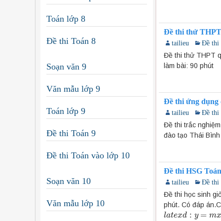
Toán lớp 8
Đề thi thử THP
Đề thi Toán 8
tailieu
Đề thi
Đề thi thử THPT q
Soạn văn 9
làm bài: 90 phút
Văn mẫu lớp 9
Đề thi ứng dụng
Toán lớp 9
tailieu
Đề thi
Đề thi trắc nghiệ
Đề thi Toán 9
đào tạo Thái Bình
Đề thi Toán vào lớp 10
Đề thi HSG Toán
Soạn văn 10
tailieu
Đề thi
Đề thi học sinh g
Văn mẫu lớp 10
phút. Có đáp án.C
:
=
l
l
a
a
t
t
e
e
x
x
d
d
:
y
=
m
y
x
+
1
m
−
2