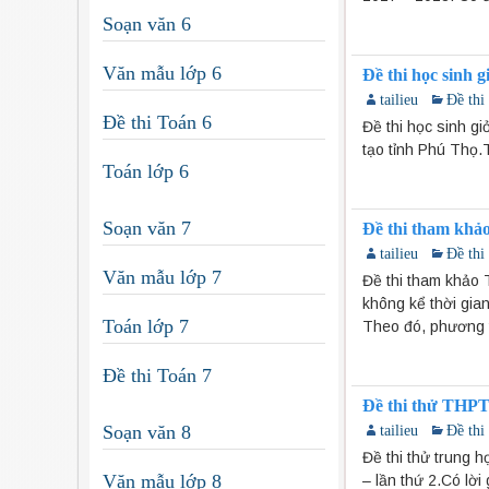
Soạn văn 6
Văn mẫu lớp 6
Đề thi học sinh 
tailieu
Đề thi
Đề thi Toán 6
Đề thi học sinh gi
tạo tỉnh Phú Thọ.T
Toán lớp 6
Soạn văn 7
Đề thi tham kh
tailieu
Đề thi
Văn mẫu lớp 7
Đề thi tham khảo 
không kể thời gi
Toán lớp 7
Theo đó, phương t
Đề thi Toán 7
Đề thi thử THPT
Soạn văn 8
tailieu
Đề thi
Đề thi thử trung 
Văn mẫu lớp 8
– lần thứ 2.Có lời g