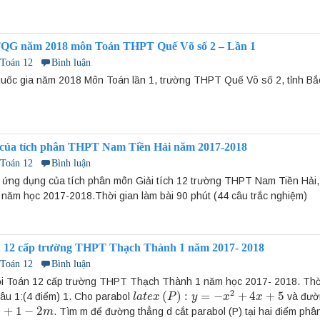
TQG năm 2018 môn Toán THPT Quế Võ số 2 – Lần 1
 Toán 12
Bình luận
uốc gia năm 2018 Môn Toán lần 1, trường THPT Quế Võ số 2, tỉnh Bắc
 của tích phân THPT Nam Tiền Hải năm 2017-2018
 Toán 12
Bình luận
m ứng dụng của tích phân môn Giải tích 12 trường THPT Nam Tiền Hải,
 năm học 2017-2018.Thời gian làm bài 90 phút (44 câu trắc nghiệm)
 12 cấp trường THPT Thạch Thành 1 năm 2017- 2018
 Toán 12
Bình luận
iỏi Toán 12 cấp trường THPT Thạch Thành 1 năm học 2017- 2018. Thời
2
(
)
:
=
−
+
4
+
5
âu 1:(4 điểm) 1. Cho parabol
và đườ
l
l
a
a
t
t
e
e
x
x
(
P
)
P
:
y
=
−
x
y
2
+
4
x
+
5
x
x
+
1
−
2
. Tìm m để đường thẳng d cắt parabol (P) tại hai điểm phân
x
m
m