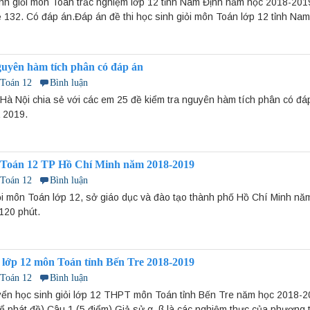
inh giỏi môn Toán trắc nghiệm lớp 12 tỉnh Nam Định năm học 2018-201
ề 132. Có đáp án.Đáp án đề thi học sinh giỏi môn Toán lớp 12 tỉnh Na
guyên hàm tích phân có đáp án
 Toán 12
Bình luận
Hà Nội chia sẻ với các em 25 đề kiểm tra nguyên hàm tích phân có đáp 
 2019.
 Toán 12 TP Hồ Chí Minh năm 2018-2019
 Toán 12
Bình luận
iỏi môn Toán lớp 12, sở giáo dục và đào tạo thành phố Hồ Chí Minh n
120 phút.
 lớp 12 môn Toán tỉnh Bến Tre 2018-2019
 Toán 12
Bình luận
uyển học sinh giỏi lớp 12 THPT môn Toán tỉnh Bến Tre năm học 2018-2
ể phát đề).Câu 1 (5 điểm) Giả sử α, β là các nghiệm thực của phương t