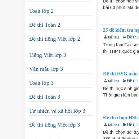
Đề thi chọn học s
bài 60 phút. Mã đ
Toán lớp 2
Đề thi Toán 2
25 đề kiểm tra n
tailieu
Đề thi
Đề thi tiếng Việt lớp 2
Trung tâm Gia sư 
thi THPT quốc gia
Tiếng Việt lớp 3
Văn mẫu lớp 3
Đề thi HSG môn
tailieu
Đề thi
Toán lớp 3
Đề thi học sinh g
Thời gian làm bài 
Đề thi Toán 3
Tự nhiên và xã hội lớp 3
Đề thi chọn HSG
Đề thi tiếng Việt lớp 3
tailieu
Đề thi
Đề thi chọn đội t
180 phút (không k