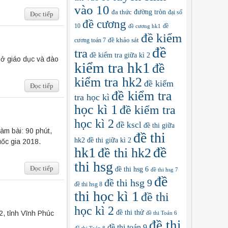
vào 10
đa thức
đường tròn
đại số
Đọc tiếp
đề cương
10
đề
đề cương hk1
đề kiểm
cương toán 7
đề khảo sát
đề
tra
đề kiểm tra giữa kì 2
Sở giáo dục và đào
kiểm tra hk1
đề
kiểm tra hk2
đề kiểm
Đọc tiếp
đề kiểm tra
tra học kì
học kì 1
đề kiểm tra
học kì 2
đề kscl
đề thi giữa
àm bài: 90 phút,
đề thi
hk2
đề thi giữa kì 2
ốc gia 2018.
hk1
đề
đề thi hk2
thi hsg
Đọc tiếp
đề thi hsg 6
đề thi hsg 7
đề
đề thi hsg 9
đề thi hsg 8
thi học kì 1
đề thi
học kì 2
đề thi thử
, tỉnh Vĩnh Phúc
đề thi Toán 6
đề thi
đề thi toán 9