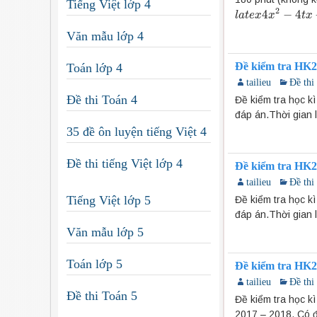
Tiếng Việt lớp 4
2
4
−
4
l
l
a
a
t
t
e
e
x
x
4
x
2
x
−
4
t
x
−
1
t
=
x
0
Văn mẫu lớp 4
Đề kiểm tra HK2
Toán lớp 4
tailieu
Đề thi
Đề thi Toán 4
Đề kiểm tra học k
đáp án.Thời gian 
35 đề ôn luyện tiếng Việt 4
Đề thi tiếng Việt lớp 4
Đề kiểm tra HK2
tailieu
Đề thi
Tiếng Việt lớp 5
Đề kiểm tra học k
đáp án.Thời gian 
Văn mẫu lớp 5
Toán lớp 5
Đề kiểm tra HK2
tailieu
Đề thi
Đề thi Toán 5
Đề kiểm tra học 
2017 – 2018. Có đ