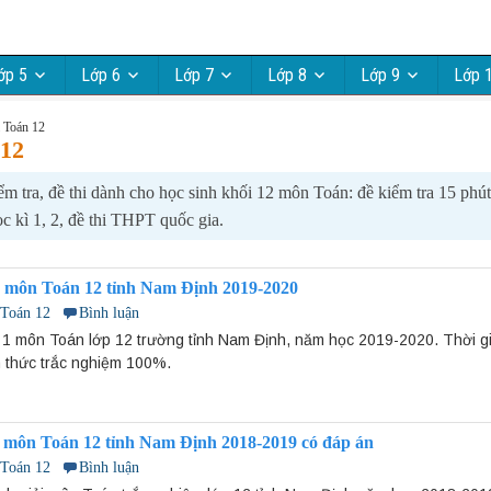
ớp 5
Lớp 6
Lớp 7
Lớp 8
Lớp 9
Lớp 
i Toán 12
 12
m tra, đề thi dành cho học sinh khối 12 môn Toán: đề kiểm tra 15 phút, 
học kì 1, 2, đề thi THPT quốc gia.
 môn Toán 12 tỉnh Nam Định 2019-2020
 Toán 12
Bình luận
ì 1 môn Toán lớp 12 trường tỉnh Nam Định, năm học 2019-2020. Thời gi
h thức trắc nghiệm 100%.
 môn Toán 12 tỉnh Nam Định 2018-2019 có đáp án
 Toán 12
Bình luận