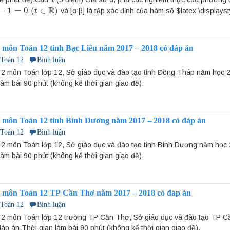
R
−
1
=
0
(
∈
)
và [α;β] là tập xác định của hàm số $latex \displayst
(
t
∈
R
)
t
 môn Toán 12 tỉnh Bạc Liêu năm 2017 – 2018 có đáp án
 Toán 12
Bình luận
ì 2 môn Toán lớp 12, Sở giáo dục và đào tạo tỉnh Đồng Tháp năm học 
làm bài 90 phút (không kể thời gian giao đề).
 môn Toán 12 tỉnh Bình Dương năm 2017 – 2018 có đáp án
 Toán 12
Bình luận
ì 2 môn Toán lớp 12, Sở giáo dục và đào tạo tỉnh Bình Dương năm học
làm bài 90 phút (không kể thời gian giao đề).
 môn Toán 12 TP Cần Thơ năm 2017 – 2018 có đáp án
 Toán 12
Bình luận
kì 2 môn Toán lớp 12 trường TP Cần Thơ, Sở giáo dục và đào tạo TP 
áp án.Thời gian làm bài 90 phút (không kể thời gian giao đề).