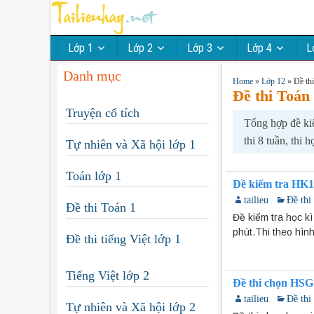
Lớp 1
Lớp 2
Lớp 3
Lớp 4
L
Danh mục
Home
»
Lớp 12
»
Đề th
Đề thi Toán
Truyện cổ tích
Tổng hợp đề kiể
thi 8 tuần, thi 
Tự nhiên và Xã hội lớp 1
Toán lớp 1
Đề kiểm tra HK1
tailieu
Đề thi
Đề thi Toán 1
Đề kiểm tra học k
phút.Thi theo hìn
Đề thi tiếng Việt lớp 1
Tiếng Việt lớp 2
Đề thi chọn HSG
tailieu
Đề thi
Tự nhiên và Xã hội lớp 2