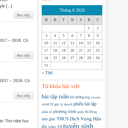
yle […]
Tháng 8 2026
Đọc tiếp
H
B
T
N
S
B
C
1
2
3
4
5
6
7
8
9
2017 – 2018. Có
10
11
12
13
14
15
16
17
18
19
20
21
22
23
Đọc tiếp
24
25
26
27
28
29
30
31
« Th6
 2017 – 2018. Có
Từ khóa bài viết
bài tập tuần
Đọc tiếp
bồi dưỡng hsg
corona
phiếu bài tập
covid 19
góc
lý thuyết
phương trình
phân số
quận Hà Đông
THCS Dịch Vọng Hậu
tam giác
Cần Thơ năm học
tuyển sinh
thi vào 10