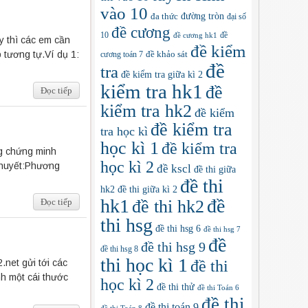
vào 10
đa thức
đường tròn
đại số
đề cương
10
đề
đề cương hk1
y thì các em cần
đề kiểm
 tương tự.Ví dụ 1:
cương toán 7
đề khảo sát
đề
tra
đề kiểm tra giữa kì 2
kiểm tra hk1
đề
Đọc tiếp
kiểm tra hk2
đề kiểm
đề kiểm tra
tra học kì
học kì 1
đề kiểm tra
ng chứng minh
học kì 2
 thuyết:Phương
đề kscl
đề thi giữa
đề thi
hk2
đề thi giữa kì 2
hk1
đề
Đọc tiếp
đề thi hk2
thi hsg
đề thi hsg 6
đề thi hsg 7
đề
đề thi hsg 9
đề thi hsg 8
thi học kì 1
đề thi
.net gửi tới các
h một cái thước
học kì 2
đề thi thử
đề thi Toán 6
đề thi
đề thi toán 9