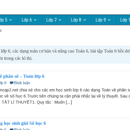
ớp 5
Lớp 6
Lớp 7
Lớp 8
Lớp 9
Lớp 
6
lớp 6, các dạng toán cơ bản và nâng cao Toán 6, bài tập Toán 6 bồi d
n trong các kì thi.
ề phân số – Toán lớp 6
ớp 6
Bình luận
ancap2.net chia sẻ cho các em học sinh lớp 6 các dạng Toán về phân 
c về số học 6.Trước tiên chúng ta cần phải nhắc lại về lý thuyết. Sau 
 TẮT LÍ THUYẾT1. Quy tắc : Muốn […]
g học sinh giỏi Số học 6
ớp 6
Bình luận