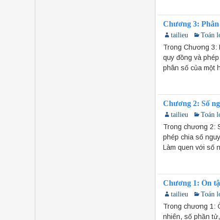
Chương 3: Phân 
tailieu
Toán l
Trong Chương 3: P
quy đồng và phép
phân số của một 
Chương 2: Số ng
tailieu
Toán l
Trong chương 2: S
phép chia số ngu
Làm quen với số n
Chương 1: Ôn tập
tailieu
Toán l
Trong chương 1: Ô
nhiên, số phần tử