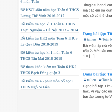
6 môn Toán
Timgiasuhanoi.com
Đề KSCL đầu năm học Toán 6 THCS
mà các em sử dụn
một số có thể chia
Lương Thế Vinh 2016-2017
Đề kiểm tra học kì 1 Toán 6 THCS
Thực Nghiệm – Hà Nội 2013 – 2014
Dạng bài tập: Tồn
Đề kiểm tra HK2 môn Toán 6 THCS
tailieu
Toán l
Lê Quý Đôn 2018-2019
Bài viết này nói v
cấp 2. Mời các em 
Đề kiểm tra học kì 1 môn Toán 6
1 = […]
THCS Tân Mai 2018-2019
Đề tham khảo kiểm tra Toán 6 HK2
THCS Bạch Đằng quận 3
Dạng bài tập: Tì
tailieu
Toán l
Đề kiểm tra 45 phút môn Số học 6
Dạng bài tập Tìm 
THCS Ngô Sĩ Liên
học. Vì vậy các e
bài tập tương tự.