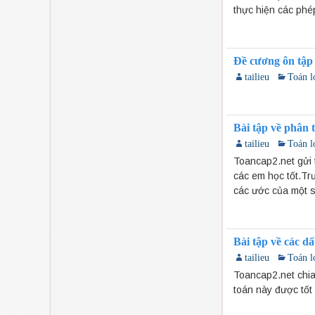
thực hiện các phé
Đề cương ôn tập
tailieu
Toán l
Bài tập về phân 
tailieu
Toán l
Toancap2.net gửi 
các em học tốt.Tr
các ước của một s
Bài tập về các dấ
tailieu
Toán l
Toancap2.net chia
toán này được tốt