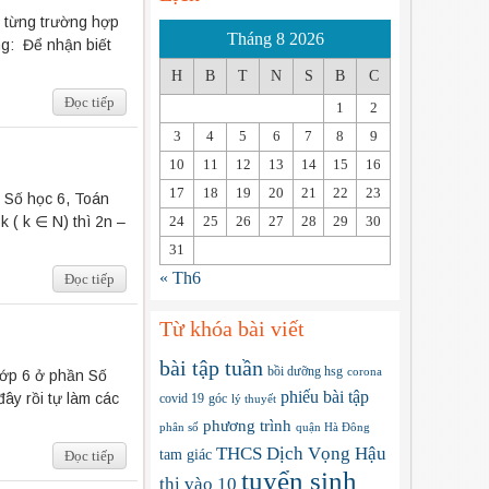
y từng trường hợp
Tháng 8 2026
g: Để nhận biết
H
B
T
N
S
B
C
Đọc tiếp
1
2
3
4
5
6
7
8
9
10
11
12
13
14
15
16
17
18
19
20
21
22
23
h Số học 6, Toán
 ( k ∈ N) thì 2n –
24
25
26
27
28
29
30
31
« Th6
Đọc tiếp
Từ khóa bài viết
bài tập tuần
bồi dưỡng hsg
corona
lớp 6 ở phần Số
phiếu bài tập
ây rồi tự làm các
covid 19
góc
lý thuyết
phương trình
phân số
quận Hà Đông
THCS Dịch Vọng Hậu
tam giác
Đọc tiếp
tuyển sinh
thi vào 10