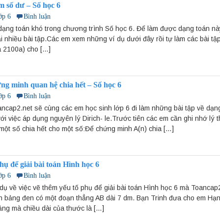
m số dư – Số học 6
ớp 6
Bình luận
dạng toán khó trong chương trình Số học 6. Để làm được dạng toán nà
i nhiều bài tập.Các em xem những ví dụ dưới đây rồi tự làm các bài tập
a 2100a) cho […]
ng minh quan hệ chia hết – Số học 6
ớp 6
Bình luận
oancap2.net sẽ cùng các em học sinh lớp 6 đi làm những bài tập về dạ
với việc áp dụng nguyên lý Dirich- le.Trước tiên các em cần ghi nhớ lý
ột số chia hết cho một số:Để chứng minh A(n) chia […]
hụ để giải bài toán Hình học 6
ớp 6
Bình luận
 dụ về việc vẽ thêm yếu tố phụ để giải bài toán Hình học 6 mà Toancap2
n bảng đen có một đoạn thẳng AB dài 7 dm. Bạn Trinh đưa cho em Hạn
ảng mà chiều dài của thước là […]