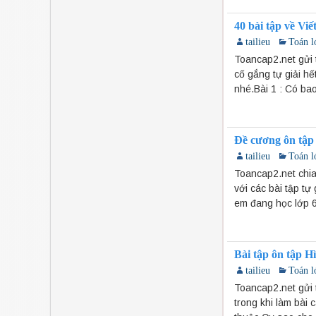
40 bài tập về Viế
tailieu
Toán l
Toancap2.net gửi 
cố gắng tự giải h
nhé.Bài 1 : Có bao
Đề cương ôn tập
tailieu
Toán l
Toancap2.net chia
với các bài tập tự
em đang học lớp 6
Bài tập ôn tập Hì
tailieu
Toán l
Toancap2.net gửi t
trong khi làm bài 