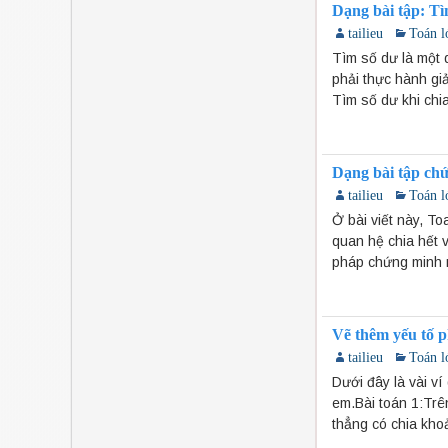
Dạng bài tập: Tì
tailieu
Toán l
Tìm số dư là một 
phải thực hành giả
Tìm số dư khi chi
Dạng bài tập chứ
tailieu
Toán l
Ở bài viết này, T
quan hệ chia hết 
pháp chứng minh m
Vẽ thêm yếu tố p
tailieu
Toán l
Dưới đây là vài ví
em.Bài toán 1:Trê
thẳng có chia kho