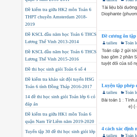
Tài liệu bồi dưỡn
Đề kiểm tra giữa HK2 môn Toán 6
Diophante (phươn
THPT chuyên Amsterdam 2018-
2019
Đề KSCL đầu năm học Toán 6 THCS
Đề cương ôn tập
Lương Thế Vinh 2013-2014
tailieu
Toán l
Toán cấp 2 gửi tớ
Đề KSCL đầu năm học Toán 6 THCS
bao gồm 2 phần Số 
Lương Thế Vinh 2015-2016
tuyệt đối của số n
Đề thi học sinh giỏi Toán 6 số 4
Đề kiểm tra khảo sát đội tuyển HSG
Luyện tập phép c
Toán 6 tỉnh Đồng Tháp 2016-2017
tailieu
Toán l
14 đề thi học sinh giỏi Toán lớp 6 có
Bài toán 1 : T
đáp án
e) (-275)
Đề kiểm tra giữa HK1 môn Toán 6
quận Nam Từ Liêm năm 2019-2020
4 cách xác định m
Tuyển tập 30 đề thi học sinh giỏi lớp
tailieu
Toán l