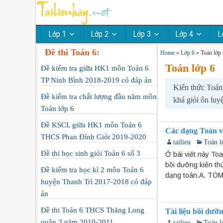
Lớp 1
Lớp 2
Lớp 3
Lớp 4
L
Đề thi Toán 6:
Home
»
Lớp 6
»
Toán lớp 
Toán lớp 6
Đề kiểm tra giữa HK1 môn Toán 6
TP Ninh Bình 2018-2019 có đáp án
Kiến thức Toán 
Đề kiểm tra chất lượng đầu năm môn
khá giỏi ôn luyệ
Toán lớp 6
Đề KSCL giữa HK1 môn Toán 6
Các dạng Toán v
THCS Phan Đình Giót 2019-2020
tailieu
Toán l
Đề thi học sinh giỏi Toán 6 số 3
Ở bài viết này To
bồi dưỡng kiến thứ
Đề kiểm tra học kì 2 môn Toán 6
dạng toán.A. TÓM
huyện Thanh Trì 2017-2018 có đáp
án
Đề thi Toán 6 THCS Thăng Long
Tài liệu bồi dưỡn
quận 3 năm 2010-2011
tailieu
Toán l