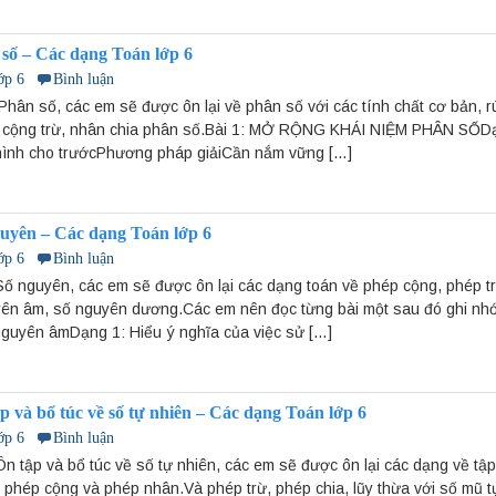
số – Các dạng Toán lớp 6
ớp 6
Bình luận
hân số, các em sẽ được ôn lại về phân số với các tính chất cơ bản, r
 cộng trừ, nhân chia phân số.Bài 1: MỞ RỘNG KHÁI NIỆM PHÂN SỐDạ
hình cho trướcPhương pháp giảiCần nắm vững […]
uyên – Các dạng Toán lớp 6
ớp 6
Bình luận
ố nguyên, các em sẽ được ôn lại các dạng toán về phép cộng, phép t
yên âm, số nguyên dương.Các em nên đọc từng bài một sau đó ghi nhớ
guyên âmDạng 1: Hiểu ý nghĩa của việc sử […]
 và bổ túc về số tự nhiên – Các dạng Toán lớp 6
ớp 6
Bình luận
n tập và bổ túc về số tự nhiên, các em sẽ được ôn lại các dạng về tập
, phép cộng và phép nhân.Và phép trừ, phép chia, lũy thừa với số mũ tự