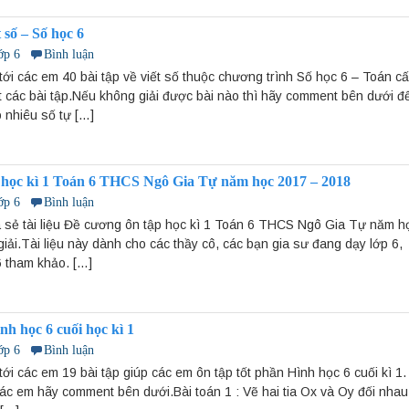
t số – Số học 6
ớp 6
Bình luận
tới các em 40 bài tập về viết số thuộc chương trình Số học 6 – Toán c
ết các bài tập.Nếu không giải được bài nào thì hãy comment bên dưới đ
 nhiêu số tự […]
 học kì 1 Toán 6 THCS Ngô Gia Tự năm học 2017 – 2018
ớp 6
Bình luận
 sẻ tài liệu Đề cương ôn tập học kì 1 Toán 6 THCS Ngô Gia Tự năm h
 giải.Tài liệu này dành cho các thầy cô, các bạn gia sư đang dạy lớp 6
 tham khảo. […]
nh học 6 cuối học kì 1
ớp 6
Bình luận
ới các em 19 bài tập giúp các em ôn tập tốt phần Hình học 6 cuối kì 1
các em hãy comment bên dưới.Bài toán 1 : Vẽ hai tia Ox và Oy đối nhau.