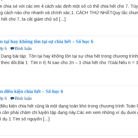
 chia sẻ với các em 4 cách xác định một số có thể chia hết cho 7. Tù
g cách nào cho nhanh và chính xác.1. CÁCH THỨ NHẤTQuy tắc chun
 hết cho 7, ta cắt giảm chữ số […]
 tại hay không tồn tại sự chia hết – Số học 6
ớp 6
Bình luận
ề Dạng bài tập: Tồn tại hay không tồn tại sự chia hết trong chương trìn
theo dõi.Bài 1: Tìm n ∈ N sao cho 2n – 1 chia hết cho 7Giải:Nếu n = 3k
m điều kiện chia hết – Số học 6
ớp 6
Bình luận
điều kiện chia hết cũng là một dạng toán khó trong chương trình Toán 
m cần phải chăm chỉ luyện tập dạng này.Các em xem những ví dụ dưới đ
Ví dụ 1:Tìm số nguyên […]