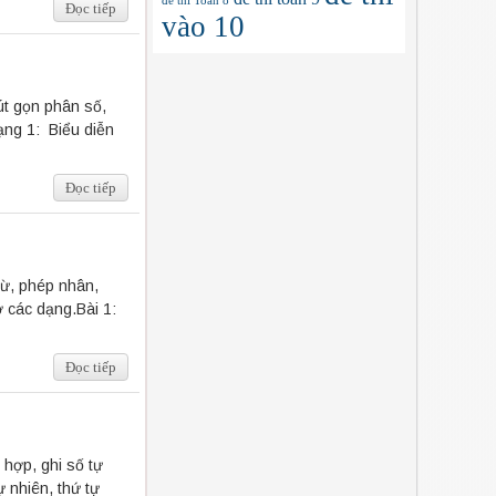
đề thi Toán 8
Đọc tiếp
vào 10
út gọn phân số,
ng 1: Biểu diễn
Đọc tiếp
rừ, phép nhân,
 các dạng.Bài 1:
Đọc tiếp
 hợp, ghi số tự
 nhiên, thứ tự