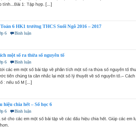
p tính…Bài 1: Tập hợp. […]
 Toán 6 HK1 trường THCS Suối Ngô 2016 – 2017
ớp 6
Bình luận
tích một số ra thừa số nguyên tố
ớp 6
Bình luận
tới các em một số bài tập về phân tích một số ra thừa số nguyên tố th
ước tiên chúng ta cần nhắc lại một số lý thuyết về số nguyên tố.– Cách
ố : nếu số M […]
u hiệu chia hết – Số học 6
ớp 6
Bình luận
 sẻ cho các em một số bài tập về các dấu hiệu chia hết. Giúp các em 
 hơn.