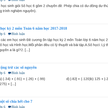
g học sinh giỏi Số học 6 gồm 2 chuyên đề: Phép chia có dư-đồng dư th
g trình nghiệm nguyên).
 học kỳ 2 môn Toán 6 năm học 2017-2018
ớp 6
Bình luận
i các em học sinh Đề cương ôn tập học kỳ 2 môn Toán lớp 6 năm học 2
học và Hình học.Mỗi phần đều có lý thuyết và bài tập.A.Số họcI. Lý th
guyên a là gì?2. […]
ộng trừ các số nguyên
ớp 6
Bình luận
ính.a) (-34) + (-91) + (-26) + (-99) d) |-82| + (-120)
 + […]
ột số chia hết cho 7
ớp 6
Bình luận