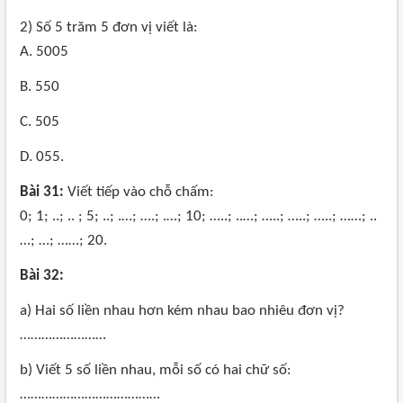
2) Số 5 trăm 5 đơn vị viết là:
A. 5005
B. 550
C. 505
D. 055.
Bài 31:
Viết tiếp vào chỗ chấm:
0; 1; ..; .. ; 5; ..; .…; ….; .…; 10; …..; ..…; …..; …..; …..; ……; ..
…; …; ……; 20.
Bài 32:
a) Hai số liền nhau hơn kém nhau bao nhiêu đơn vị?
……………………
b) Viết 5 số liền nhau, mỗi số có hai chữ số:
…………………………………