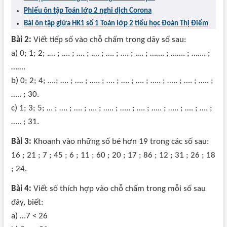
Phiếu ôn tập Toán lớp 2 nghỉ dịch Corona
Bài ôn tập giữa HK1 số 1 Toán lớp 2 tiểu học Đoàn Thị Điểm
Bài 2:
Viết tiếp số vào chỗ chấm trong dãy số sau:
a) 0; 1; 2; .… ; .… ; …. ; .… ; …. ; …. ; .… ; ……. ; ……. ; ……. ;
…….
b) 0; 2; 4; ….; …. ; …. ; ….. ; …. ; …. ; …. ; ….. ; ….. ; …. ; ….. ;
….. ; 30.
c) 1; 3; 5; … ; …. ; …. ; …. ; ….. ; ….. ; …. ; ….. ; ….. ; …. ; …. ;
….. ; 31.
Bài 3:
Khoanh vào những số bé hơn 19 trong các số sau:
16 ; 21 ; 7 ; 45 ; 6 ; 11 ; 60 ; 20 ; 17 ; 86 ; 12 ; 31 ; 26 ; 18
; 24.
Bài 4:
Viết số thích hợp vào chỗ chấm trong mỗi số sau
đây, biết:
a) …7 < 26