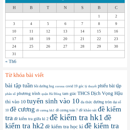
H
B
T
N
S
B
C
1
2
3
4
5
6
7
8
9
10
11
12
13
14
15
16
17
18
19
20
21
22
23
24
25
26
27
28
29
30
31
« Th6
Từ khóa bài viết
bài tập tuần
phiếu bài tập
bồi dưỡng hsg
covid 19
góc
corona
lý thuyết
THCS Dịch Vọng Hậu
phương trình
tam giác
phân số
quận Hà Đông
tuyển sinh vào 10
thi vào 10
đa thức
đường tròn
đại số
đề kiểm
đề cương
10
đề cương toán 7
đề khảo sát
đề cương hk1
đề kiểm tra hk1
đề
tra
đề kiểm tra giữa kì 2
kiểm tra hk2
đề kiểm tra
đề kiểm tra học kì