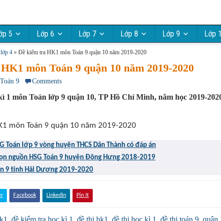
ớp 5
Lớp 6
Lớp 7
Lớp 8
Lớp 9
Lớp 
lớp 4
»
Đề kiểm tra HK1 môn Toán 9 quận 10 năm 2019-2020
a HK1 môn Toán 9 quận 10 năm 2019-2020
 Toán 9
Comments
kì 1 môn Toán lớp 9 quận 10, TP Hồ Chí Minh, năm học 2019-2020
HSG Toán lớp 9 vòng huyện THCS Dân Thành có đáp án
họn nguồn HSG Toán 9 huyện Đông Hưng 2018-2019
án 9 tỉnh Hải Dương 2019-2020
er
Facebook
LinkedIn
Pin It
hk1
,
đề kiểm tra học kì 1
,
đề thi hk1
,
đề thi học kì 1
,
đề thi toán 9
,
quận 