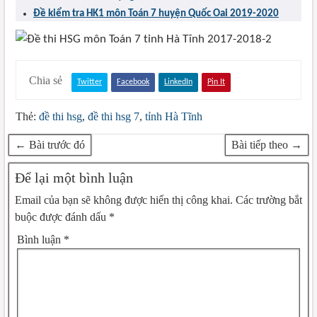
2020
Đề kiểm tra HK1 môn Toán 7 huyện Quốc Oai 2019-2020
Chia sẻ
Twitter
Facebook
LinkedIn
Pin It
Thẻ:
đề thi hsg
,
đề thi hsg 7
,
tỉnh Hà Tĩnh
← Bài trước đó
Bài tiếp theo →
Để lại một bình luận
Email của bạn sẽ không được hiển thị công khai.
Các trường bắt
buộc được đánh dấu
*
Bình luận
*