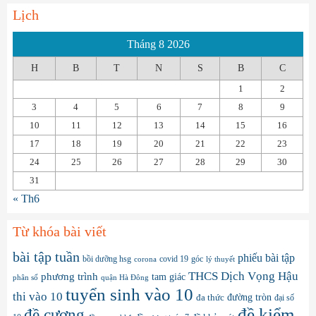
Lịch
Tháng 8 2026
H
B
T
N
S
B
C
1
2
3
4
5
6
7
8
9
10
11
12
13
14
15
16
17
18
19
20
21
22
23
24
25
26
27
28
29
30
31
« Th6
Từ khóa bài viết
bài tập tuần
phiếu bài tập
bồi dưỡng hsg
covid 19
góc
corona
lý thuyết
THCS Dịch Vọng Hậu
phương trình
tam giác
phân số
quận Hà Đông
tuyển sinh vào 10
thi vào 10
đa thức
đường tròn
đại số
đề kiểm
đề cương