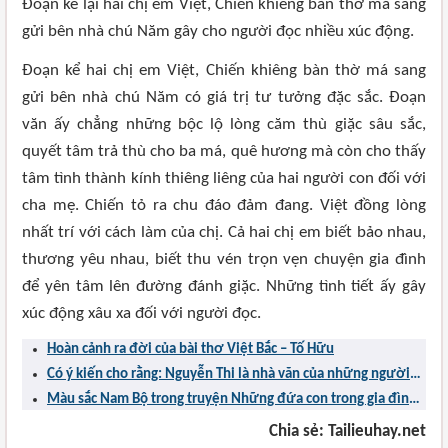
Đoạn kể lại hai chị em Việt, Chiến khiêng bàn thờ má sang
gửi bên nhà chú Năm gây cho người đọc nhiều xúc động.
Đoạn kể hai chị em Việt, Chiến khiêng bàn thờ má sang
gửi bên nhà chú Năm có giá trị tư tưởng đặc sắc. Đoạn
văn ấy chẳng những bộc lộ lòng căm thù giặc sâu sắc,
quyết tâm trả thù cho ba má, quê hương mà còn cho thấy
tâm tình thành kính thiêng liêng của hai người con đối với
cha mẹ. Chiến tỏ ra chu đáo đảm đang. Việt đồng lòng
nhất trí với cách làm của chị. Cả hai chị em biết bảo nhau,
thương yêu nhau, biết thu vén trọn vẹn chuyện gia đình
để yên tâm lên đường đánh giặc. Những tình tiết ấy gây
xúc động xâu xa đối với người đọc.
Hoàn cảnh ra đời của bài thơ Việt Bắc – Tố Hữu
Có ý kiến cho rằng: Nguyễn Thi là nhà văn của những người
nông dân Nam Bộ trong thời kì ác liệt của cuộc kháng chiến
Màu sắc Nam Bộ trong truyện Những đứa con trong gia đình
chống Mĩ. Qua truyện ngắn Những đứa con trong gia đình,
của Nguyễn Thi
Chia sẻ: Tailieuhay.net
hãy làm sáng tỏ nhận định trên