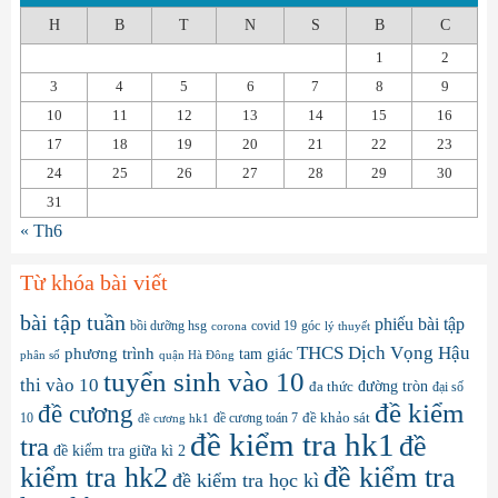
H
B
T
N
S
B
C
1
2
3
4
5
6
7
8
9
10
11
12
13
14
15
16
17
18
19
20
21
22
23
24
25
26
27
28
29
30
31
« Th6
Từ khóa bài viết
bài tập tuần
phiếu bài tập
bồi dưỡng hsg
covid 19
góc
corona
lý thuyết
THCS Dịch Vọng Hậu
phương trình
tam giác
phân số
quận Hà Đông
tuyển sinh vào 10
thi vào 10
đa thức
đường tròn
đại số
đề kiểm
đề cương
10
đề cương toán 7
đề khảo sát
đề cương hk1
đề kiểm tra hk1
đề
tra
đề kiểm tra giữa kì 2
kiểm tra hk2
đề kiểm tra
đề kiểm tra học kì