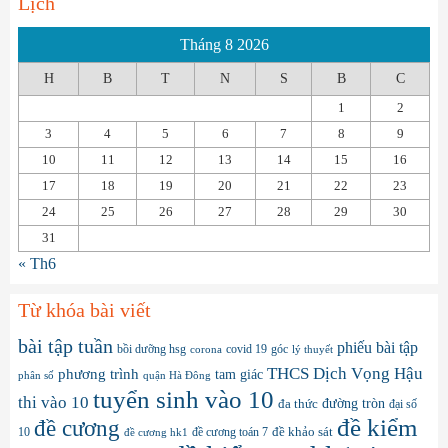
Lịch
Tháng 8 2026
H
B
T
N
S
B
C
1
2
3
4
5
6
7
8
9
10
11
12
13
14
15
16
17
18
19
20
21
22
23
24
25
26
27
28
29
30
31
« Th6
Từ khóa bài viết
bài tập tuần
phiếu bài tập
bồi dưỡng hsg
covid 19
góc
corona
lý thuyết
THCS Dịch Vọng Hậu
phương trình
tam giác
phân số
quận Hà Đông
tuyển sinh vào 10
thi vào 10
đa thức
đường tròn
đại số
đề kiểm
đề cương
10
đề cương toán 7
đề khảo sát
đề cương hk1