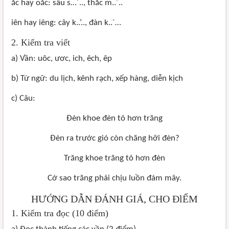
ăc hay oăc: sâu s…´.., thắc m..´..
iên hay iêng: cây k..’.., đàn k..´…
2. Kiểm tra viết
a) Vần: uôc, ươc, ich, êch, êp
b) Từ ngữ: du lịch, kênh rạch, xếp hàng, diễn kịch
c) Câu:
Đèn khoe đèn tỏ hơn trăng
Đèn ra trước gió còn chăng hỡi đèn?
Trăng khoe trăng tỏ hơn đèn
Cớ sao trăng phải chịu luồn đám mây.
HƯỚNG DẪN ĐÁNH GIÁ, CHO ĐlỂM
1. Kiểm tra đọc (10 điểm)