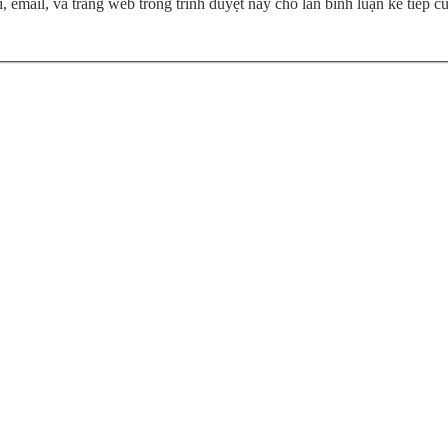
, email, và trang web trong trình duyệt này cho lần bình luận kế tiếp củ