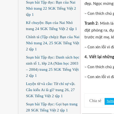
Soạn bài Tập đọc: Bạn của Nai
đẹp. Ngọc mừng 
Nhỏ trang 22 SGK Tiếng Việt 2
– Con thích chú
tập 1
Kể chuyện: Bạn của Nai Nhỏ
Tranh 2
: Minh là
trang 24 SGK Tiếng Việt 2 tập 1
đật phóng ra, đụ
Chính tả (Tập chép): Bạn của Nai
trước mặt mẹ, k
Nhỏ trang 24, 25 SGK Tiếng Việt
– Con xin lỗi vì 
2 tập 1
4. Viết lại nhữn
Soạn bài Tập đọc: Danh sách học
sinh tổ 1, lớp 2A (Năm học 2003
– Con thích chú
– 2004) trang 25 SGK Tiếng Việt
2 tập 1
– Con xin lỗi vì 
Luyện từ và câu: Từ chỉ sự vật.
Câu kiểu Ai là gì? trang 26, 27
SGK Tiếng Việt 2 tập 1
Chia sẻ
Twitt
Soạn bài Tập đọc: Gọi bạn trang
28 SGK Tiếng Việt 2 tập 1