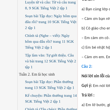
Luyện từ và câu: Từ và câu trang
8, 9 SGK Tiếng Việt 2 tập 1
a) Bạn cùng lớp
Soạn bài Tập đọc: Ngày hôm qua
– Cảm ơn bạn nh
đâu rồi? trang 10 SGK Tiếng Việt
2 tập 1
b) Cô giáo cho 
Chính tả (Nghe – viết): Ngày
– Em cảm ơn cô 
hôm qua đâu rồi? trang 11 SGK
Tiếng Việt 2 tập 1
c) Em bé nhặt hộ
Tập làm văn: Tự giới thiệu. Câu
– Cảm ơn em. Em
và bài trang 12 SGK Tiếng Việt 2
Câu 2:
tập 1
Tuần 2. Em là học sinh
Nói lời xin lỗi 
Soạn bài Tập đọc: Phần thưởng
Gợi ý:
Em nói lời
trang 13 SGK Tiếng Việt 2 tập 1
Trả lời :
Kể chuyện: Phần thưởng trang 14
SGK Tiếng Việt 2 tập 1
a) Em lỡ bước, g
Chính tả (Tập chép): Phần thưởng