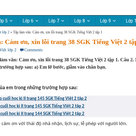
ớp 5
Lớp 6
Lớp 7
Lớp 8
Lớp 9
Lớp 
t lớp 2
»
Tập làm văn: Cảm ơn, xin lỗi trang 38 SGK Tiếng Việt 2 tập 1
: Cảm ơn, xin lỗi trang 38 SGK Tiếng Việt 2 tậ
Việt lớp 2
Comments
làm văn: Cảm ơn, xin lỗi trang 38 SGK Tiếng Việt 2 tập 1. Câu 2. N
trường hợp sau: a) Em lỡ bước, giẫm vào chân bạn.
của em trong những trường hợp sau:
Tiết 10 – Ôn tập cuối học kì II trang 145 SGK Tiếng Việt 2 tập 2
Tiết 9 – Ôn tập cuối học kì II trang 145 SGK Tiếng Việt 2 tập 2
 cuối học kì II trang 144 SGK Tiếng Việt 2 tập 2
 cảm ơn với thái độ nhã nhặn, lịch sự, lễ phép với người lớn.