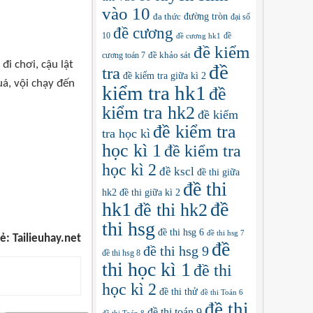
vào 10
đa thức
đường tròn
đại số
đề cương
10
đề
đề cương hk1
đề kiểm
cương toán 7
đề khảo sát
đi chơi, cậu lật
đề
tra
đề kiểm tra giữa kì 2
á, vội chạy đến
kiểm tra hk1
đề
kiểm tra hk2
đề kiểm
đề kiểm tra
tra học kì
học kì 1
đề kiểm tra
học kì 2
đề kscl
đề thi giữa
đề thi
hk2
đề thi giữa kì 2
hk1
đề
đề thi hk2
thi hsg
đề thi hsg 6
đề thi hsg 7
ẻ: Tailieuhay.net
đề
đề thi hsg 9
đề thi hsg 8
thi học kì 1
đề thi
học kì 2
đề thi thử
đề thi Toán 6
đề thi
đề thi toán 9