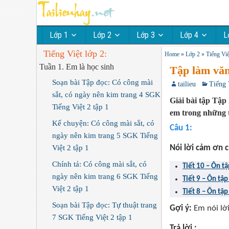
Lớp 1
Lớp 2
Lớp 3
Lớp 4
L
Tiếng Việt lớp 2:
Home
»
Lớp 2
»
Tiếng Việ
Tuần 1. Em là học sinh
Tập làm văn
Soạn bài Tập đọc: Có công mài
tailieu
Tiếng 
sắt, có ngày nên kim trang 4 SGK
Giải bài tập Tập 
Tiếng Việt 2 tập 1
em trong những 
Kể chuyện: Có công mài sắt, có
Câu 1:
ngày nên kim trang 5 SGK Tiếng
Việt 2 tập 1
Nói lời cảm ơn 
Chính tả: Có công mài sắt, có
ngày nên kim trang 6 SGK Tiếng
Việt 2 tập 1
Tiết 8 – Ôn tập
Soạn bài Tập đọc: Tự thuật trang
Gợi ý:
Em nói lời
7 SGK Tiếng Việt 2 tập 1
Trả lời :