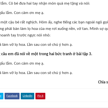
lắm. Cô bé đưa hai tay nhận món quà mẹ tặng và nói:
 gấu lắm. Con cảm ơn mẹ ạ.
 một cậu bé rất nghịch. Hôm ấy, nghe tiếng các bạn ngoài ngõ gọi 
ng phải bàn làm lọ hoa của mẹ rơi xuống nền, vỡ tan. Minh sợ qu
hoanh tay trước ngực nói nhỏ:
đã làm vỡ lọ hoa. Lần sau con sẽ chú ý hơn ạ.
g câu em đã nói về một trong hai bức tranh ở bài tập 3.
 gấu lắm. Con cảm ơn mẹ ạ.
đã làm vỡ lọ hoa. Lần sau con sẽ chú ý hơn ạ.
Chia s
er
Facebook
LinkedIn
Pin It