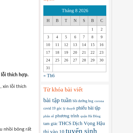
Tháng 8 2026
H
B
T
N
S
B
C
1
2
3
4
5
6
7
8
9
10
11
12
13
14
15
16
17
18
19
20
21
22
23
24
25
26
27
28
29
30
31
lỗi thích hợp.
« Th6
xin lỗi thích
Từ khóa bài viết
bài tập tuần
bồi dưỡng hsg
corona
phiếu bài tập
covid 19
góc
lý thuyết
phương trình
phân số
quận Hà Đông
THCS Dịch Vọng Hậu
tam giác
u nhồi bông rất
tuyển sinh
thi vào 10