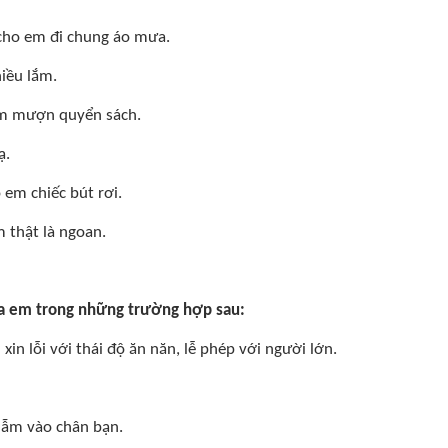
 cho em đi chung áo mưa.
iều lắm.
em mượn quyển sách.
ạ.
 em chiếc bút rơi.
 thật là ngoan.
của em trong những trường hợp sau:
 xin lỗi với thái độ ăn năn, lễ phép với người lớn.
iẫm vào chân bạn.