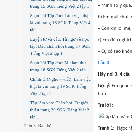
– Mình sơ ý quá.
trang 15 SGK Tiếng Việt 2 tập 1
Soạn bài Tập đọc: Làm việc thật
b) Em mải chơi, 
là vui trang 16 SGK Tiếng Việt 4
– Con xin lỗi mẹ
tập 1
Luyện từ và câu: Từ ngữ về học
c) Em đùa nghịch
tập. Dấu chấm hỏi trang 17 SGK
– Cụ có sao khôn
Tiếng Việt 2 tập 1
Soạn bài Tập đọc: Mít làm thơ
Câu 3:
trang 18 SGK Tiếng Việt 2 tập 1
Hãy nói 3, 4 câu
Chính tả (Nghe – viết): Làm việc
Gợi ý:
Em quan s
thật là vui trang 19 SGK Tiếng
Việt 2 tập 1
hợp.
Tập làm văn: Chào hỏi. Tự giới
Trả lời :
thiệu trang 20 SGK Tiếng Việt 2
tập 1
Tuần 3. Bạn bè
Tranh 1:
Ngọc rấ