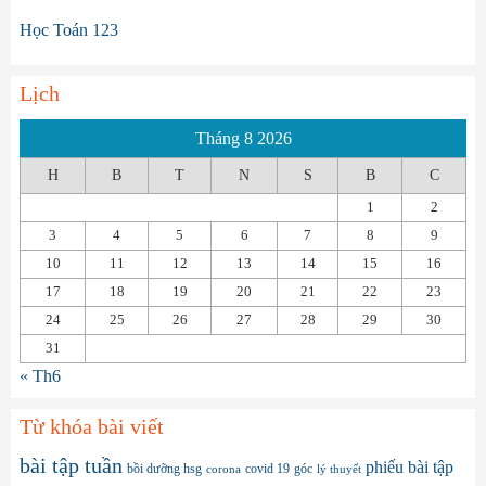
Học Toán 123
Lịch
Tháng 8 2026
H
B
T
N
S
B
C
1
2
3
4
5
6
7
8
9
10
11
12
13
14
15
16
17
18
19
20
21
22
23
24
25
26
27
28
29
30
31
« Th6
Từ khóa bài viết
bài tập tuần
phiếu bài tập
bồi dưỡng hsg
covid 19
góc
corona
lý thuyết